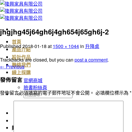
Skip
to
content
jhgjhg45j64gh6j4gh654j65gh6j-2
首頁
Published
2018-01-18
at
1500 × 1044
in
升降桌
產品介紹
設計作品
Trackbacks are closed, but you can
post a comment
.
聯絡我們
←
Previous
線上採購
發佈留言
官網商城
臉書粉絲頁
發佈留言必須填寫的電子郵件地址不會公開。
必填欄位標示為
*
搜
尋
關
鍵
字:
購物車