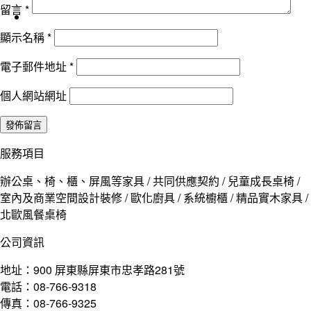
留言
*
顯示名稱
*
電子郵件地址
*
個人網站網址
服務項目
辦公桌、椅、櫃、屏風等家具 / 共同供應契約 / 兒童成長桌椅 /
室內及商業空間設計裝修 / 歐化廚具 / 系統櫥櫃 / 精品實木家具 /
北歐風餐桌椅
公司資訊
地址：900 屏東縣屏東市忠孝路281號
電話：08-766-9318
傳真：08-766-9325