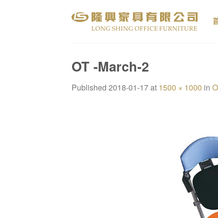
Skip
to
content
OT -March-2
Published
2018-01-17
at
1500 × 1000
in
O