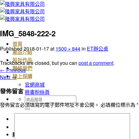
Skip
to
content
IMG_5848-222-2
首頁
Published
2018-01-17
at
1500 × 844
in
ET辦公桌
產品介紹
設計作品
Trackbacks are closed, but you can
post a comment
.
聯絡我們
←
Previous
Next
→
線上採購
官網商城
發佈留言
臉書粉絲頁
搜
發佈留言必須填寫的電子郵件地址不會公開。
必填欄位標示為
*
尋
關
鍵
字:
購物車