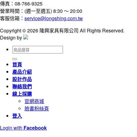
傳真：08-766-9325
營業時間：(週一至週五) 8:30 ～ 20:00
客服信箱：
service@longshing.com.tw
Copyright © 2026 隆興家具有限公司 All Rights Reserved.
Design by
搜
尋
關
首頁
鍵
產品介紹
字:
設計作品
聯絡我們
線上採購
官網商城
臉書粉絲頁
登入
Login with
Facebook