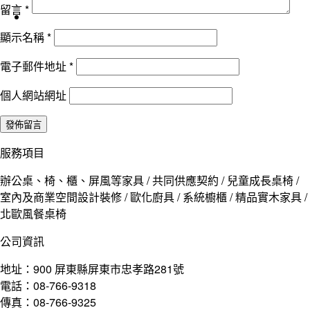
留言
*
顯示名稱
*
電子郵件地址
*
個人網站網址
服務項目
辦公桌、椅、櫃、屏風等家具 / 共同供應契約 / 兒童成長桌椅 /
室內及商業空間設計裝修 / 歐化廚具 / 系統櫥櫃 / 精品實木家具 /
北歐風餐桌椅
公司資訊
地址：900 屏東縣屏東市忠孝路281號
電話：08-766-9318
傳真：08-766-9325