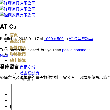
Skip
to
content
AT-Cs
首頁
Published
2018-01-17
at
1000 × 500
in
AT-C型會議桌
產品介紹
設計作品
Trackbacks are closed, but you can
post a comment
.
聯絡我們
Next
→
線上採購
發佈留言
官網商城
臉書粉絲頁
發佈留言必須填寫的電子郵件地址不會公開。
必填欄位標示為
*
搜
尋
關
鍵
字:
購物車