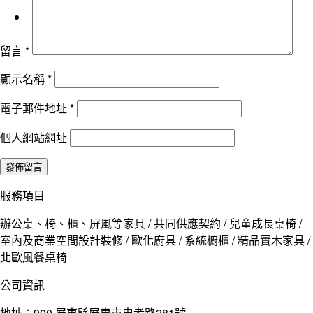
留言
*
顯示名稱
*
電子郵件地址
*
個人網站網址
服務項目
辦公桌、椅、櫃、屏風等家具 / 共同供應契約 / 兒童成長桌椅 /
室內及商業空間設計裝修 / 歐化廚具 / 系統櫥櫃 / 精品實木家具 /
北歐風餐桌椅
公司資訊
地址：900 屏東縣屏東市忠孝路281號