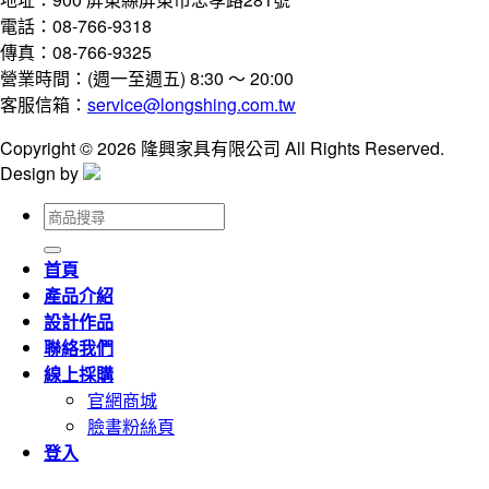
電話：08-766-9318
傳真：08-766-9325
營業時間：(週一至週五) 8:30 ～ 20:00
客服信箱：
service@longshing.com.tw
Copyright © 2026 隆興家具有限公司 All Rights Reserved.
Design by
搜
尋
關
首頁
鍵
產品介紹
字:
設計作品
聯絡我們
線上採購
官網商城
臉書粉絲頁
登入