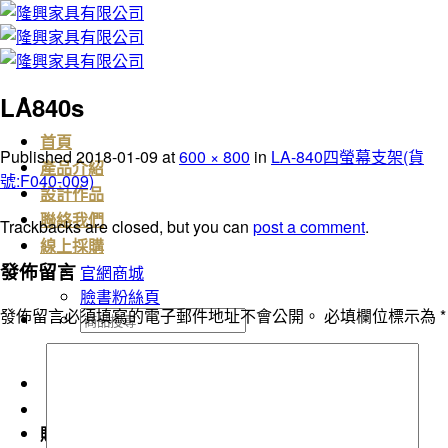
Skip
to
content
LA840s
首頁
Published
2018-01-09
at
600 × 800
in
LA-840四螢幕支架(貨
產品介紹
號:F040-009)
設計作品
聯絡我們
Trackbacks are closed, but you can
post a comment
.
線上採購
發佈留言
官網商城
臉書粉絲頁
發佈留言必須填寫的電子郵件地址不會公開。
必填欄位標示為
*
搜
尋
關
鍵
字:
購物車