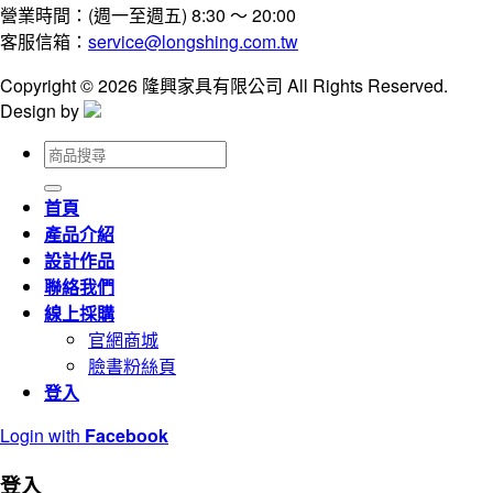
營業時間：(週一至週五) 8:30 ～ 20:00
客服信箱：
service@longshing.com.tw
Copyright © 2026 隆興家具有限公司 All Rights Reserved.
Design by
搜
尋
關
首頁
鍵
產品介紹
字:
設計作品
聯絡我們
線上採購
官網商城
臉書粉絲頁
登入
Login with
Facebook
登入