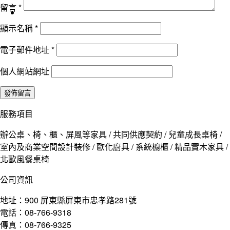
留言
*
顯示名稱
*
電子郵件地址
*
個人網站網址
服務項目
辦公桌、椅、櫃、屏風等家具 / 共同供應契約 / 兒童成長桌椅 /
室內及商業空間設計裝修 / 歐化廚具 / 系統櫥櫃 / 精品實木家具 /
北歐風餐桌椅
公司資訊
地址：900 屏東縣屏東市忠孝路281號
電話：08-766-9318
傳真：08-766-9325