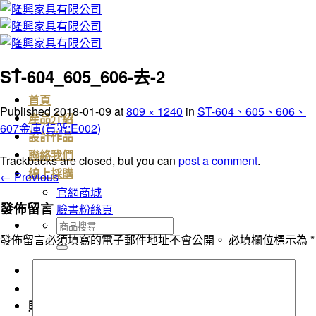
Skip
to
content
ST-604_605_606-去-2
首頁
Published
2018-01-09
at
809 × 1240
in
ST-604、605、606、
產品介紹
607金庫(貨號:E002)
設計作品
聯絡我們
Trackbacks are closed, but you can
post a comment
.
線上採購
←
Previous
官網商城
發佈留言
臉書粉絲頁
搜
發佈留言必須填寫的電子郵件地址不會公開。
必填欄位標示為
*
尋
關
鍵
字:
購物車