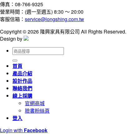
傳真：08-766-9325
營業時間：(週一至週五) 8:30 ～ 20:00
客服信箱：
service@longshing.com.tw
Copyright © 2026 隆興家具有限公司 All Rights Reserved.
Design by
搜
尋
關
首頁
鍵
產品介紹
字:
設計作品
聯絡我們
線上採購
官網商城
臉書粉絲頁
登入
Login with
Facebook