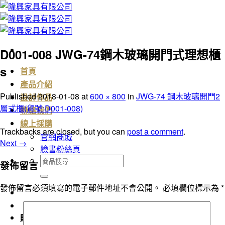
Skip
to
content
D001-008 JWG-74鋼木玻璃開門式理想櫃
s
首頁
產品介紹
Published
2018-01-08
at
600 × 800
in
JWG-74 鋼木玻璃開門2
設計作品
層式櫃(貨號:D001-008)
聯絡我們
線上採購
Trackbacks are closed, but you can
post a comment
.
官網商城
Next
→
臉書粉絲頁
搜
發佈留言
尋
關
發佈留言必須填寫的電子郵件地址不會公開。
必填欄位標示為
*
鍵
字:
購物車