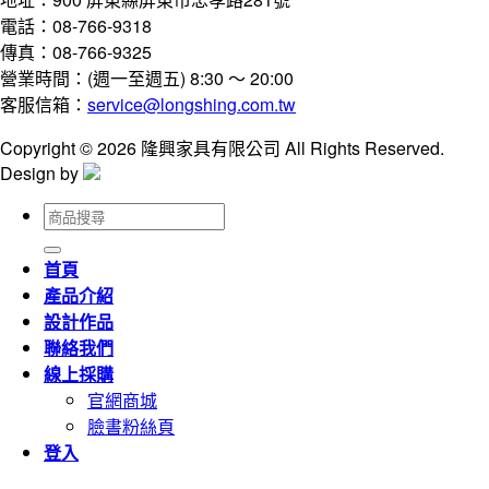
電話：08-766-9318
傳真：08-766-9325
營業時間：(週一至週五) 8:30 ～ 20:00
客服信箱：
service@longshing.com.tw
Copyright © 2026 隆興家具有限公司 All Rights Reserved.
Design by
搜
尋
關
首頁
鍵
產品介紹
字:
設計作品
聯絡我們
線上採購
官網商城
臉書粉絲頁
登入