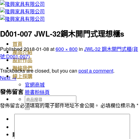
Skip
to
content
D001-007 JWL-32鋼木開門式理想櫃s
首頁
Published
2018-01-08
at
600 × 800
in
JWL-32 鋼木開門式櫃(貨
產品介紹
號:D001-007)
設計作品
聯絡我們
Trackbacks are closed, but you can
post a comment
.
線上採購
Next
→
官網商城
發佈留言
臉書粉絲頁
搜
發佈留言必須填寫的電子郵件地址不會公開。
必填欄位標示為
*
尋
關
鍵
字:
購物車