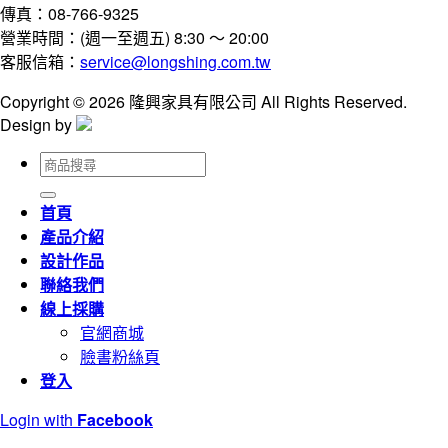
傳真：08-766-9325
營業時間：(週一至週五) 8:30 ～ 20:00
客服信箱：
service@longshing.com.tw
Copyright © 2026 隆興家具有限公司 All Rights Reserved.
Design by
搜
尋
關
首頁
鍵
產品介紹
字:
設計作品
聯絡我們
線上採購
官網商城
臉書粉絲頁
登入
Login with
Facebook