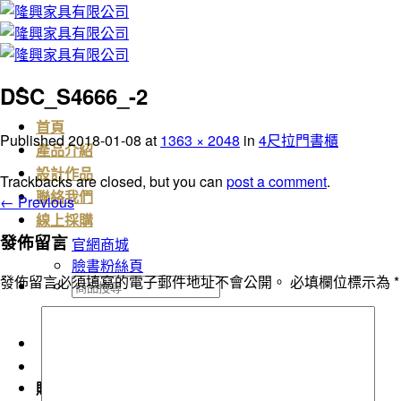
Skip
to
content
DSC_S4666_-2
首頁
Published
2018-01-08
at
1363 × 2048
in
4尺拉門書櫃
產品介紹
設計作品
Trackbacks are closed, but you can
post a comment
.
聯絡我們
←
Previous
線上採購
發佈留言
官網商城
臉書粉絲頁
發佈留言必須填寫的電子郵件地址不會公開。
必填欄位標示為
*
搜
尋
關
鍵
字:
購物車