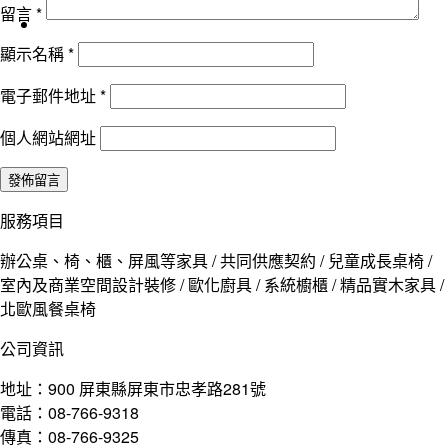
留言
*
顯示名稱
*
電子郵件地址
*
個人網站網址
服務項目
辦公桌、椅、櫃、屏風等家具 / 共同供應契約 / 兒童成長桌椅 /
室內及商業空間設計裝修 / 歐化廚具 / 系統櫥櫃 / 精品實木家具 /
北歐風餐桌椅
公司資訊
地址：900 屏東縣屏東市忠孝路281號
電話：08-766-9318
傳真：08-766-9325