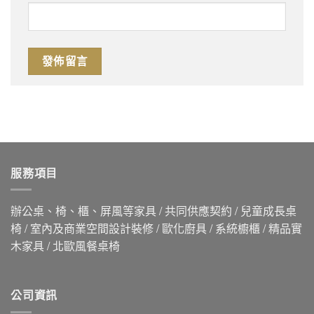
服務項目
辦公桌、椅、櫃、屏風等家具 / 共同供應契約 / 兒童成長桌
椅 / 室內及商業空間設計裝修 / 歐化廚具 / 系統櫥櫃 / 精品實
木家具 / 北歐風餐桌椅
公司資訊