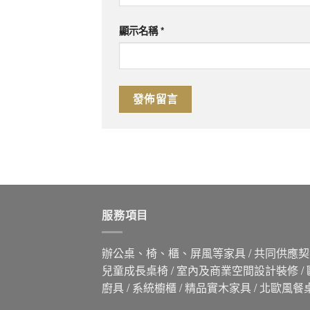
顯示名稱
*
服務項目
辦公桌、椅、櫃、屏風等家具 / 共同供應契約
兒童成長桌椅 / 室內及商業空間設計裝修 /
廚具 / 系統櫥櫃 / 精品實木家具 / 北歐風餐