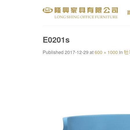
Skip
to
content
E0201s
Published
2017-12-29
at
600 × 1000
in
牡羊