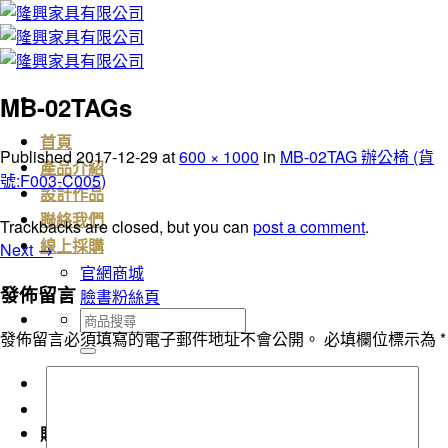
Skip
to
content
MB-02TAGs
首頁
Published
2017-12-29
at
600 × 1000
in
MB-02TAG 辦公椅 (貨
產品介紹
號:F003-C005)
設計作品
聯絡我們
Trackbacks are closed, but you can
post a comment
.
Next
→
線上採購
官網商城
發佈留言
臉書粉絲頁
搜
發佈留言必須填寫的電子郵件地址不會公開。
必填欄位標示為
*
尋
關
鍵
字:
購物車