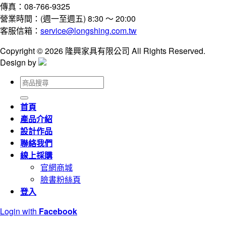
傳真：08-766-9325
營業時間：(週一至週五) 8:30 ～ 20:00
客服信箱：
service@longshing.com.tw
Copyright © 2026 隆興家具有限公司 All Rights Reserved.
Design by
搜
尋
關
首頁
鍵
產品介紹
字:
設計作品
聯絡我們
線上採購
官網商城
臉書粉絲頁
登入
Login with
Facebook