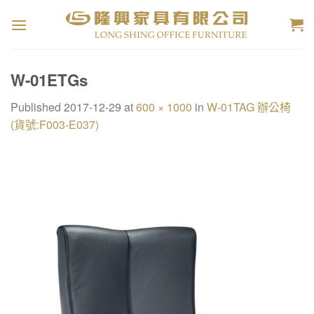
Skip
to
content
W-01ETGs
Published
2017-12-29
at
600 × 1000
in
W-01TAG 辦公椅
(貨號:F003-E037)