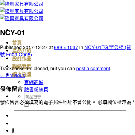
Skip
to
content
NCY-01
首頁
Published
2017-12-27
at
689 × 1037
in
NCY-01TG 辦公椅 (貨
產品介紹
號:F003-C008)
設計作品
聯絡我們
Trackbacks are closed, but you can
post a comment
.
←
Previous
線上採購
官網商城
發佈留言
臉書粉絲頁
搜
發佈留言必須填寫的電子郵件地址不會公開。
必填欄位標示為
*
尋
關
鍵
字:
購物車