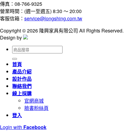
傳真：08-766-9325
營業時間：(週一至週五) 8:30 ～ 20:00
客服信箱：
service@longshing.com.tw
Copyright © 2026 隆興家具有限公司 All Rights Reserved.
Design by
搜
尋
關
首頁
鍵
產品介紹
字:
設計作品
聯絡我們
線上採購
官網商城
臉書粉絲頁
登入
Login with
Facebook