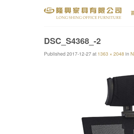
Skip
to
content
DSC_S4368_-2
Published
2017-12-27
at
1363 × 2048
in
N