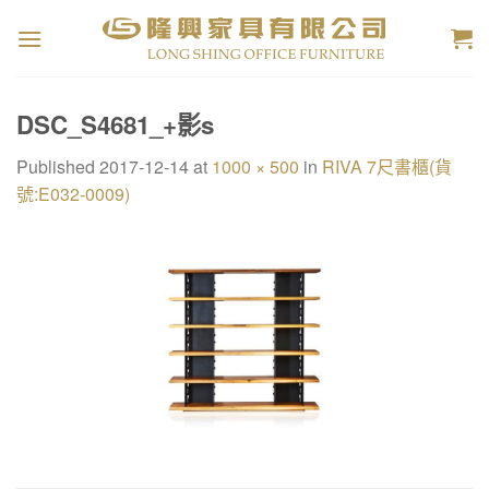
Skip
to
content
DSC_S4681_+影s
Published
2017-12-14
at
1000 × 500
in
RIVA 7尺書櫃(貨
號:E032-0009)