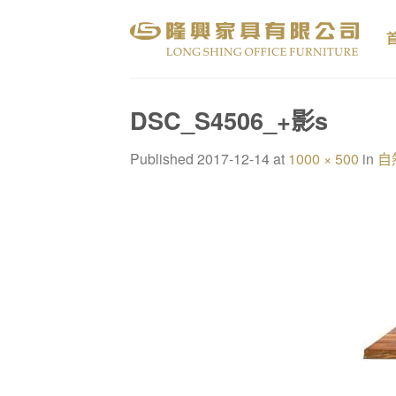
Skip
to
content
DSC_S4506_+影s
Published
2017-12-14
at
1000 × 500
in
自