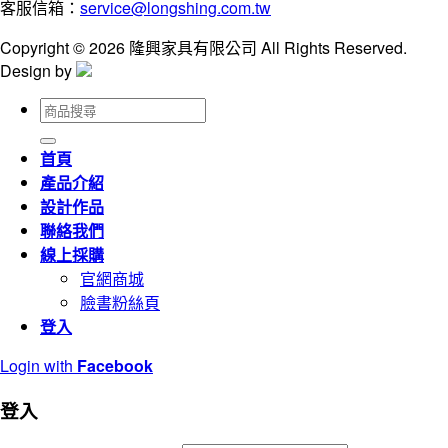
客服信箱：
service@longshing.com.tw
Copyright © 2026 隆興家具有限公司 All Rights Reserved.
Design by
搜
尋
關
首頁
鍵
產品介紹
字:
設計作品
聯絡我們
線上採購
官網商城
臉書粉絲頁
登入
Login with
Facebook
登入