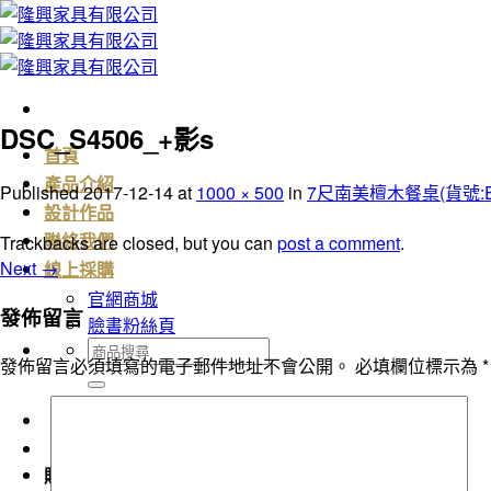
Skip
to
content
DSC_S4506_+影s
首頁
產品介紹
Published
2017-12-14
at
1000 × 500
in
7尺南美檀木餐桌(貨號:E03
設計作品
Trackbacks are closed, but you can
post a comment
.
聯絡我們
Next
→
線上採購
官網商城
發佈留言
臉書粉絲頁
搜
發佈留言必須填寫的電子郵件地址不會公開。
必填欄位標示為
*
尋
關
鍵
字:
購物車