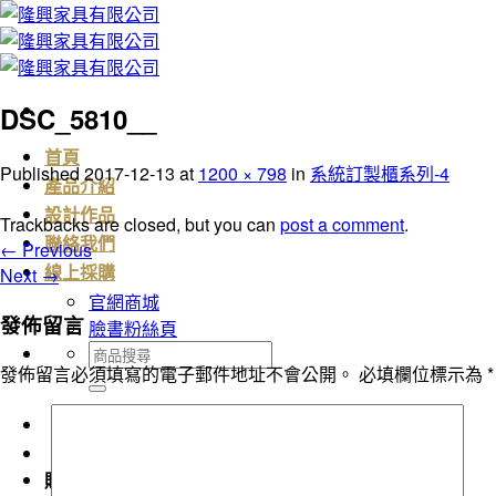
Skip
to
content
DSC_5810__
首頁
Published
2017-12-13
at
1200 × 798
in
系統訂製櫃系列-4
產品介紹
設計作品
Trackbacks are closed, but you can
post a comment
.
聯絡我們
←
Previous
Next
→
線上採購
官網商城
發佈留言
臉書粉絲頁
搜
發佈留言必須填寫的電子郵件地址不會公開。
必填欄位標示為
*
尋
關
鍵
字:
購物車