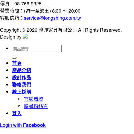
傳真：08-766-9325
營業時間：(週一至週五) 8:30 ～ 20:00
客服信箱：
service@longshing.com.tw
Copyright © 2026 隆興家具有限公司 All Rights Reserved.
Design by
搜
尋
關
首頁
鍵
產品介紹
字:
設計作品
聯絡我們
線上採購
官網商城
臉書粉絲頁
登入
Login with
Facebook