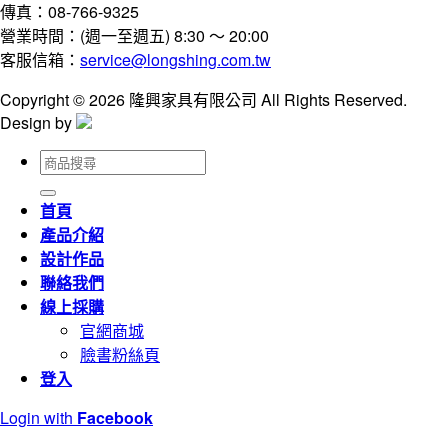
傳真：08-766-9325
營業時間：(週一至週五) 8:30 ～ 20:00
客服信箱：
service@longshing.com.tw
Copyright © 2026 隆興家具有限公司 All Rights Reserved.
Design by
搜
尋
關
首頁
鍵
產品介紹
字:
設計作品
聯絡我們
線上採購
官網商城
臉書粉絲頁
登入
Login with
Facebook