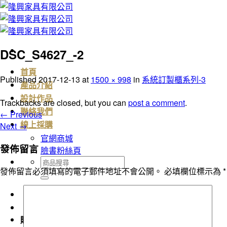
Skip
to
content
DSC_S4627_-2
首頁
Published
2017-12-13
at
1500 × 998
in
系統訂製櫃系列-3
產品介紹
設計作品
Trackbacks are closed, but you can
post a comment
.
聯絡我們
←
Previous
Next
→
線上採購
官網商城
發佈留言
臉書粉絲頁
搜
發佈留言必須填寫的電子郵件地址不會公開。
必填欄位標示為
*
尋
關
鍵
字:
購物車