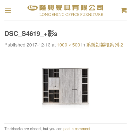
Skip
to
content
DSC_S4619_+影s
Published
2017-12-13
at
1000 × 500
in
系統訂製櫃系列-2
Trackbacks are closed, but you can
post a comment
.