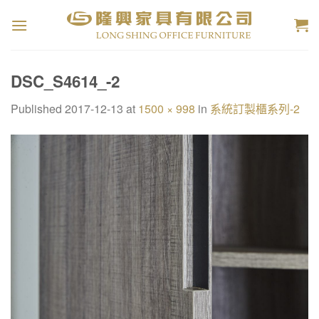
Skip
to
content
DSC_S4614_-2
Published
2017-12-13
at
1500 × 998
in
系統訂製櫃系列-2