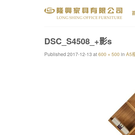
Skip
to
content
DSC_S4508_+影s
Published
2017-12-13
at
600 × 500
in
A5櫃