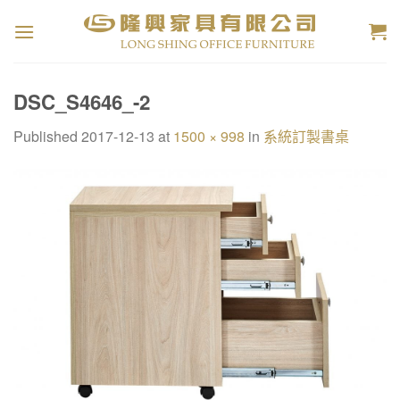
Skip
to
content
DSC_S4646_-2
Published
2017-12-13
at
1500 × 998
in
系統訂製書桌