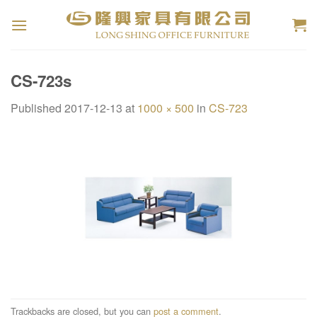
Skip
to
content
CS-723s
Published
2017-12-13
at
1000 × 500
in
CS-723
Trackbacks are closed, but you can
post a comment
.