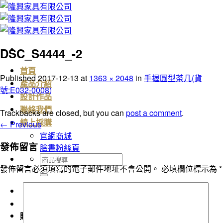
Skip
to
content
DSC_S4444_-2
首頁
Published
2017-12-13
at
1363 × 2048
in
手握圓型茶几(貨
產品介紹
號:E032-0008)
設計作品
聯絡我們
Trackbacks are closed, but you can
post a comment
.
←
Previous
線上採購
官網商城
發佈留言
臉書粉絲頁
搜
發佈留言必須填寫的電子郵件地址不會公開。
必填欄位標示為
*
尋
關
鍵
字:
購物車