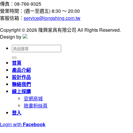
傳真：08-766-9325
營業時間：(週一至週五) 8:30 ～ 20:00
客服信箱：
service@longshing.com.tw
Copyright © 2026 隆興家具有限公司 All Rights Reserved.
Design by
搜
尋
關
首頁
鍵
產品介紹
字:
設計作品
聯絡我們
線上採購
官網商城
臉書粉絲頁
登入
Login with
Facebook