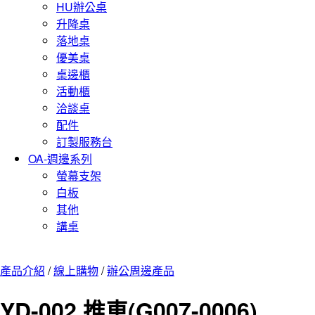
HU辦公桌
升降桌
落地桌
優美桌
桌邊櫃
活動櫃
洽談桌
配件
訂製服務台
OA-週邊系列
螢幕支架
白板
其他
講桌
產品介紹
/
線上購物
/
辦公周邊產品
YD-002 推車(G007-0006)