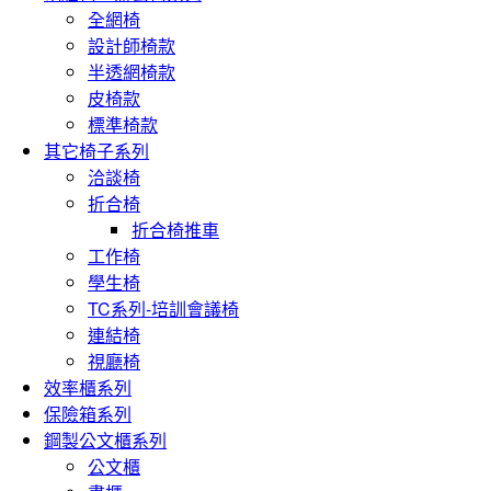
全網椅
設計師椅款
半透網椅款
皮椅款
標準椅款
其它椅子系列
洽談椅
折合椅
折合椅推車
工作椅
學生椅
TC系列-培訓會議椅
連結椅
視廳椅
效率櫃系列
保險箱系列
鋼製公文櫃系列
公文櫃