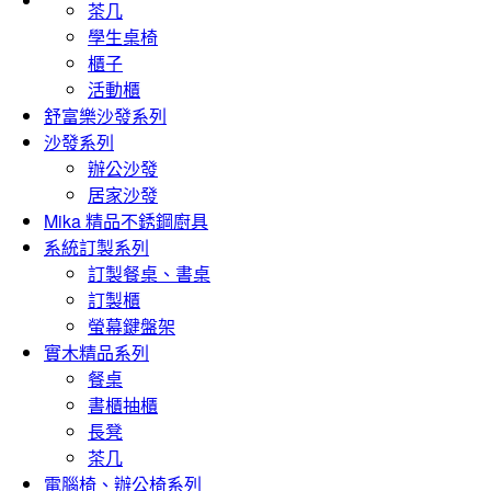
茶几
學生桌椅
櫃子
活動櫃
舒富樂沙發系列
沙發系列
辦公沙發
居家沙發
Mika 精品不銹鋼廚具
系統訂製系列
訂製餐桌、書桌
訂製櫃
螢幕鍵盤架
實木精品系列
餐桌
書櫃抽櫃
長凳
茶几
電腦椅、辦公椅系列