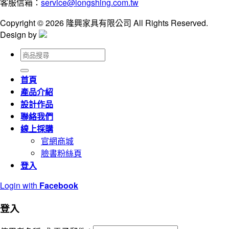
客服信箱：
service@longshing.com.tw
Copyright © 2026 隆興家具有限公司 All Rights Reserved.
Design by
搜
尋
關
首頁
鍵
產品介紹
字:
設計作品
聯絡我們
線上採購
官網商城
臉書粉絲頁
登入
Login with
Facebook
登入