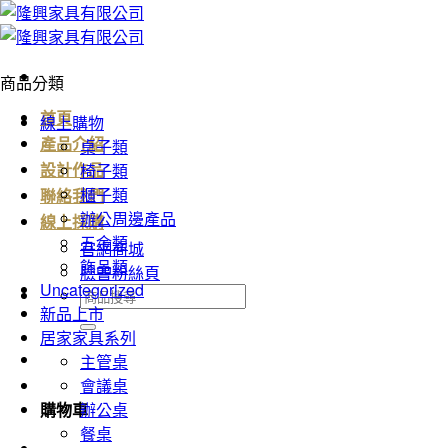
Skip
to
content
商品分類
首頁
線上購物
桌子類
產品介紹
椅子類
設計作品
櫃子類
聯絡我們
辦公周邊產品
線上採購
五金類
官網商城
飾品類
臉書粉絲頁
Uncategorized
搜
新品上市
尋
居家家具系列
關
主管桌
鍵
會議桌
字:
辦公桌
購物車
餐桌