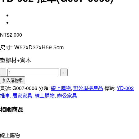
NT$
2,000
尺寸: W57xD37xH59.5cm
塑膠材+實木
YD-
002
加入購物車
推
貨號:
G007-0006
分類:
線上購物
,
辦公周邊產品
標籤:
YD-002
車
推車
,
居家家具
,
線上購物
,
辦公家具
(G007-
0006)
相關商品
數
量
線上購物