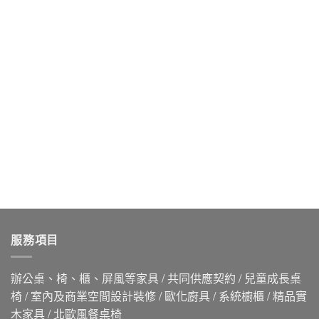
服務項目
辦公桌、椅、櫃、屏風等家具 / 共同供應契約 / 兒童成長桌
椅 / 室內及商業空間設計裝修 / 歐化廚具 / 系統櫥櫃 / 精品實
木家具 / 北歐風餐桌椅