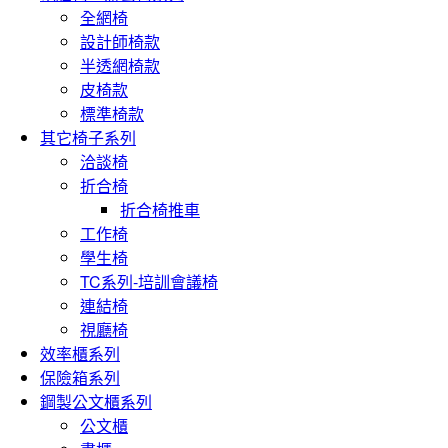
全網椅
設計師椅款
半透網椅款
皮椅款
標準椅款
其它椅子系列
洽談椅
折合椅
折合椅推車
工作椅
學生椅
TC系列-培訓會議椅
連結椅
視廳椅
效率櫃系列
保險箱系列
鋼製公文櫃系列
公文櫃