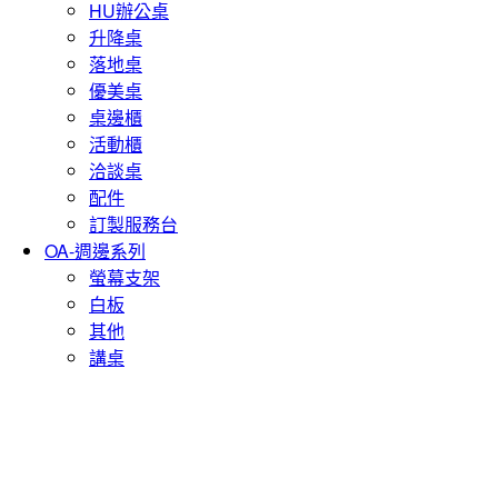
HU辦公桌
升降桌
落地桌
優美桌
桌邊櫃
活動櫃
洽談桌
配件
訂製服務台
OA-週邊系列
螢幕支架
白板
其他
講桌