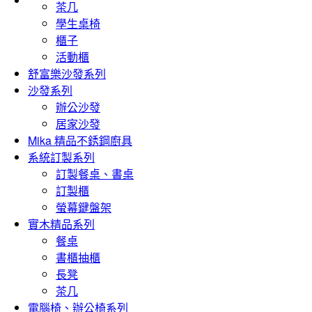
茶几
學生桌椅
櫃子
活動櫃
舒富樂沙發系列
沙發系列
辦公沙發
居家沙發
Mika 精品不銹鋼廚具
系統訂製系列
訂製餐桌、書桌
訂製櫃
螢幕鍵盤架
實木精品系列
餐桌
書櫃抽櫃
長凳
茶几
電腦椅、辦公椅系列