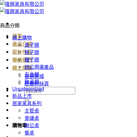
Skip
to
content
商品分類
首頁
線上購物
桌子類
產品介紹
椅子類
設計作品
櫃子類
聯絡我們
辦公周邊產品
線上採購
五金類
官網商城
飾品類
臉書粉絲頁
Uncategorized
搜
新品上市
尋
居家家具系列
關
主管桌
鍵
會議桌
字:
辦公桌
購物車
餐桌