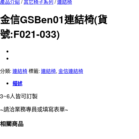
產品介紹
/
其它椅子系列
/
連結椅
金信GSBen01連結椅(貨
號:F021-033)
分類:
連結椅
標籤:
連結椅
,
金信連結椅
描述
3~6人皆可訂製
~
請洽業務專員或填寫表單
~
相關商品