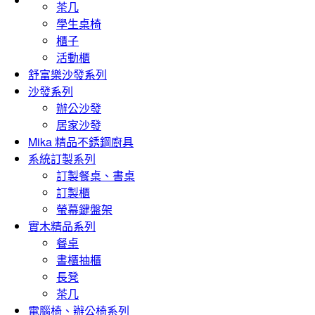
茶几
學生桌椅
櫃子
活動櫃
舒富樂沙發系列
沙發系列
辦公沙發
居家沙發
Mika 精品不銹鋼廚具
系統訂製系列
訂製餐桌、書桌
訂製櫃
螢幕鍵盤架
實木精品系列
餐桌
書櫃抽櫃
長凳
茶几
電腦椅、辦公椅系列