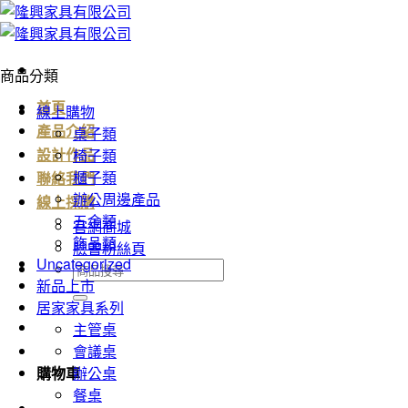
Skip
to
content
商品分類
首頁
線上購物
桌子類
產品介紹
椅子類
設計作品
櫃子類
聯絡我們
辦公周邊產品
線上採購
五金類
官網商城
飾品類
臉書粉絲頁
Uncategorized
搜
新品上市
尋
居家家具系列
關
主管桌
鍵
會議桌
字:
辦公桌
購物車
餐桌