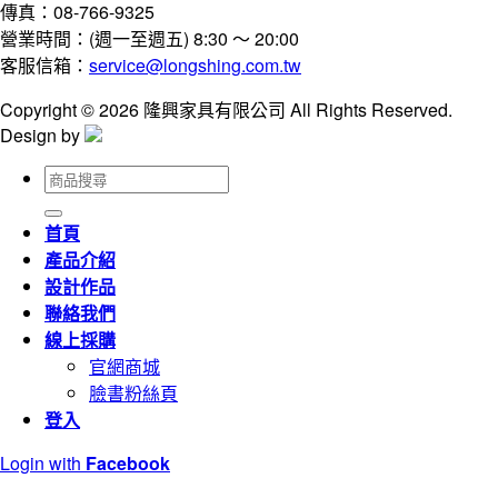
傳真：08-766-9325
營業時間：(週一至週五) 8:30 ～ 20:00
客服信箱：
service@longshing.com.tw
Copyright © 2026 隆興家具有限公司 All Rights Reserved.
Design by
搜
尋
關
首頁
鍵
產品介紹
字:
設計作品
聯絡我們
線上採購
官網商城
臉書粉絲頁
登入
Login with
Facebook