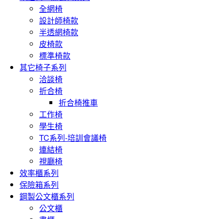
全網椅
設計師椅款
半透網椅款
皮椅款
標準椅款
其它椅子系列
洽談椅
折合椅
折合椅推車
工作椅
學生椅
TC系列-培訓會議椅
連結椅
視廳椅
效率櫃系列
保險箱系列
鋼製公文櫃系列
公文櫃