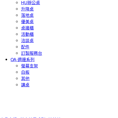
HU辦公桌
升降桌
落地桌
優美桌
桌邊櫃
活動櫃
洽談桌
配件
訂製服務台
OA-週邊系列
螢幕支架
白板
其他
講桌