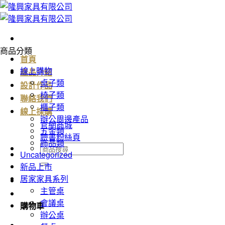
Skip
to
content
商品分類
首頁
線上購物
產品介紹
桌子類
設計作品
椅子類
聯絡我們
櫃子類
線上採購
辦公周邊產品
官網商城
五金類
臉書粉絲頁
飾品類
搜
Uncategorized
尋
新品上市
關
居家家具系列
鍵
主管桌
字:
會議桌
購物車
辦公桌