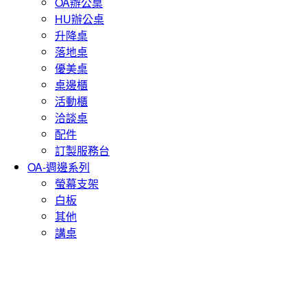
OA辦公桌
HU辦公桌
升降桌
落地桌
優美桌
桌邊櫃
活動櫃
洽談桌
配件
訂製服務台
OA-週邊系列
螢幕支架
白板
其他
講桌