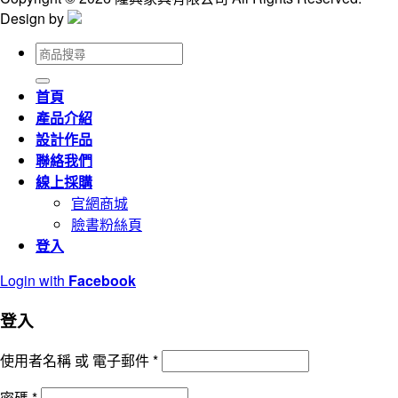
Design by
搜
尋
關
首頁
鍵
產品介紹
字:
設計作品
聯絡我們
線上採購
官網商城
臉書粉絲頁
登入
Login with
Facebook
登入
使用者名稱 或 電子郵件
*
密碼
*