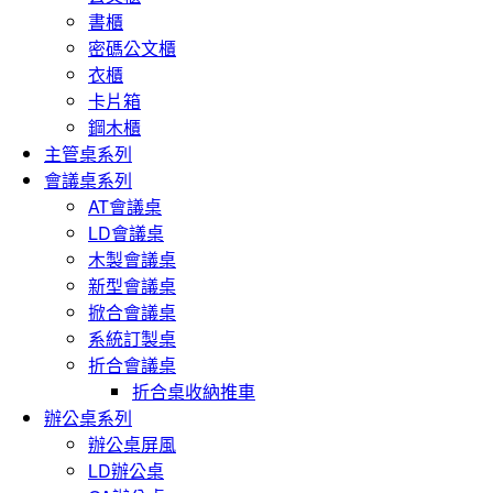
書櫃
密碼公文櫃
衣櫃
卡片箱
鋼木櫃
主管桌系列
會議桌系列
AT會議桌
LD會議桌
木製會議桌
新型會議桌
掀合會議桌
系統訂製桌
折合會議桌
折合桌收納推車
辦公桌系列
辦公桌屏風
LD辦公桌