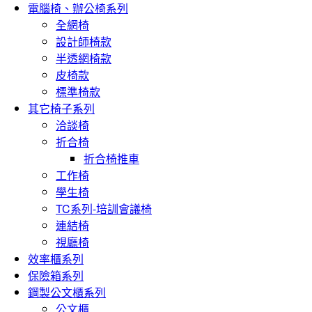
電腦椅、辦公椅系列
全網椅
設計師椅款
半透網椅款
皮椅款
標準椅款
其它椅子系列
洽談椅
折合椅
折合椅推車
工作椅
學生椅
TC系列-培訓會議椅
連結椅
視廳椅
效率櫃系列
保險箱系列
鋼製公文櫃系列
公文櫃