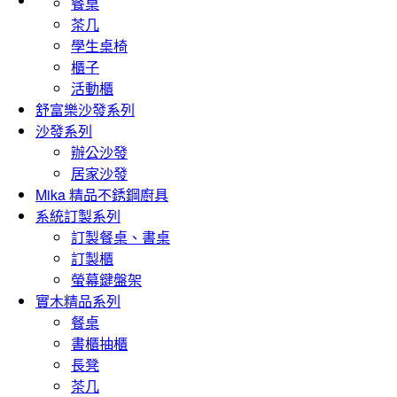
餐桌
茶几
學生桌椅
櫃子
活動櫃
舒富樂沙發系列
沙發系列
辦公沙發
居家沙發
Mika 精品不銹鋼廚具
系統訂製系列
訂製餐桌、書桌
訂製櫃
螢幕鍵盤架
實木精品系列
餐桌
書櫃抽櫃
長凳
茶几