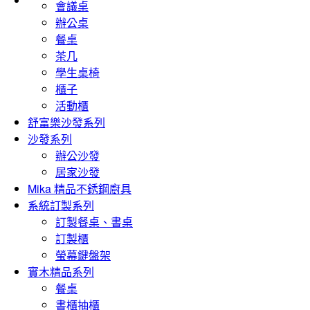
會議桌
辦公桌
餐桌
茶几
學生桌椅
櫃子
活動櫃
舒富樂沙發系列
沙發系列
辦公沙發
居家沙發
Mika 精品不銹鋼廚具
系統訂製系列
訂製餐桌、書桌
訂製櫃
螢幕鍵盤架
實木精品系列
餐桌
書櫃抽櫃