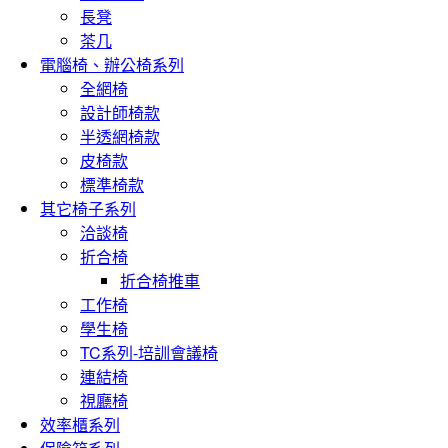
長凳
茶几
電腦椅、辦公椅系列
全網椅
設計師椅款
半透網椅款
皮椅款
標準椅款
其它椅子系列
洽談椅
折合椅
折合椅推車
工作椅
學生椅
TC系列-培訓會議椅
連結椅
視廳椅
效率櫃系列