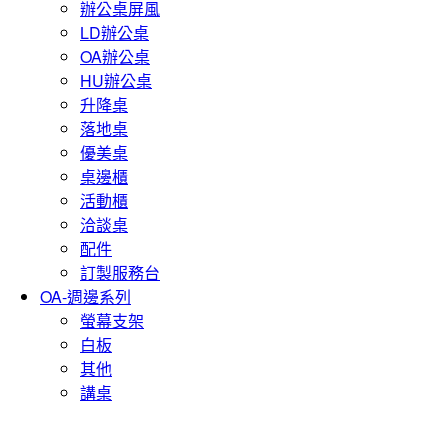
辦公桌屏風
LD辦公桌
OA辦公桌
HU辦公桌
升降桌
落地桌
優美桌
桌邊櫃
活動櫃
洽談桌
配件
訂製服務台
OA-週邊系列
螢幕支架
白板
其他
講桌