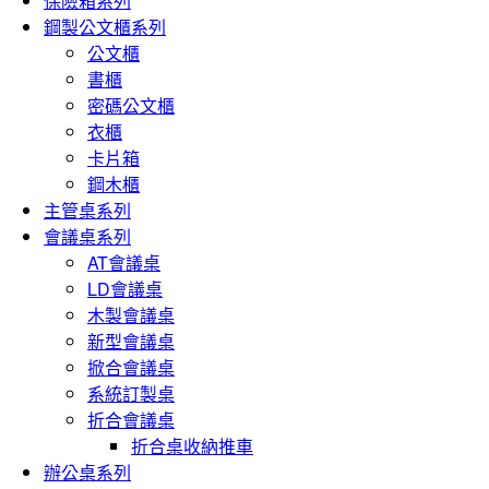
保險箱系列
鋼製公文櫃系列
公文櫃
書櫃
密碼公文櫃
衣櫃
卡片箱
鋼木櫃
主管桌系列
會議桌系列
AT會議桌
LD會議桌
木製會議桌
新型會議桌
掀合會議桌
系統訂製桌
折合會議桌
折合桌收納推車
辦公桌系列