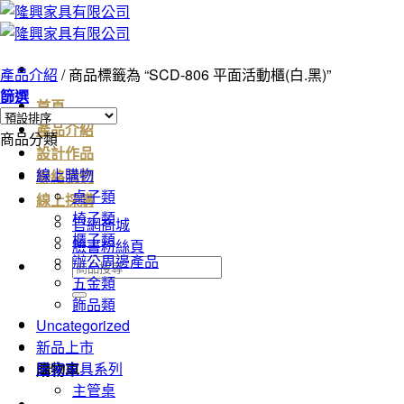
Skip
to
content
產品介紹
/
商品標籤為 “SCD-806 平面活動櫃(白.黑)”
篩選
首頁
產品介紹
商品分類
設計作品
線上購物
聯絡我們
桌子類
線上採購
椅子類
官網商城
櫃子類
臉書粉絲頁
辦公周邊產品
搜
五金類
尋
飾品類
關
Uncategorized
鍵
新品上市
字:
居家家具系列
購物車
主管桌