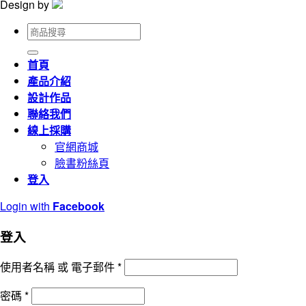
Design by
搜
尋
關
首頁
鍵
產品介紹
字:
設計作品
聯絡我們
線上採購
官網商城
臉書粉絲頁
登入
Login with
Facebook
登入
使用者名稱 或 電子郵件
*
密碼
*