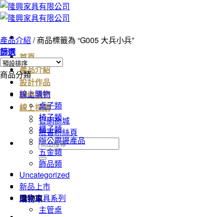
Skip
to
content
產品介紹
/
商品標籤為 “G005 大兵小兵”
篩選
首頁
產品介紹
商品分類
設計作品
線上購物
聯絡我們
桌子類
線上採購
椅子類
官網商城
櫃子類
臉書粉絲頁
辦公周邊產品
搜
五金類
尋
飾品類
關
Uncategorized
鍵
新品上市
字:
居家家具系列
購物車
主管桌