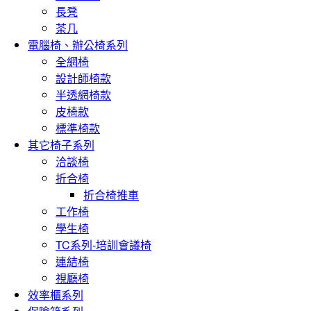
長凳
茶几
電腦椅、辦公椅系列
全網椅
設計師椅款
半透網椅款
皮椅款
標準椅款
其它椅子系列
洽談椅
折合椅
折合椅推車
工作椅
學生椅
TC系列-培訓會議椅
連結椅
視廳椅
效率櫃系列