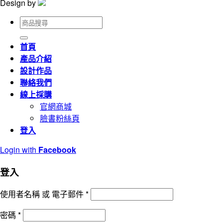
Design by
搜
尋
關
首頁
鍵
產品介紹
字:
設計作品
聯絡我們
線上採購
官網商城
臉書粉絲頁
登入
Login with
Facebook
登入
使用者名稱 或 電子郵件
*
密碼
*