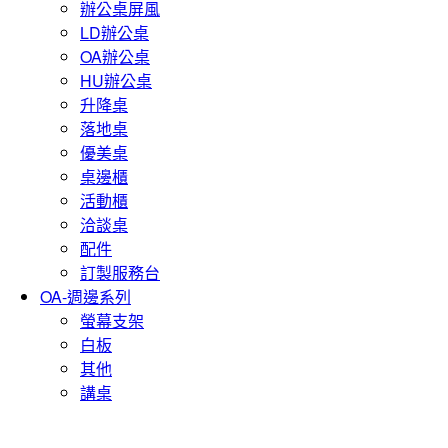
辦公桌屏風
LD辦公桌
OA辦公桌
HU辦公桌
升降桌
落地桌
優美桌
桌邊櫃
活動櫃
洽談桌
配件
訂製服務台
OA-週邊系列
螢幕支架
白板
其他
講桌