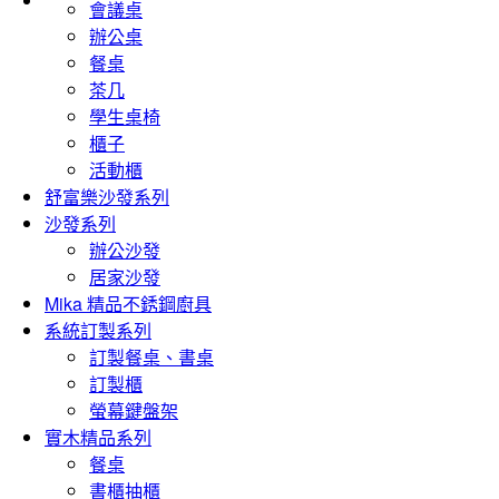
會議桌
辦公桌
餐桌
茶几
學生桌椅
櫃子
活動櫃
舒富樂沙發系列
沙發系列
辦公沙發
居家沙發
Mika 精品不銹鋼廚具
系統訂製系列
訂製餐桌、書桌
訂製櫃
螢幕鍵盤架
實木精品系列
餐桌
書櫃抽櫃