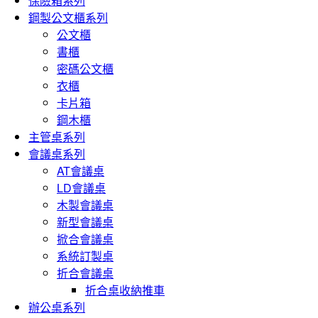
保險箱系列
鋼製公文櫃系列
公文櫃
書櫃
密碼公文櫃
衣櫃
卡片箱
鋼木櫃
主管桌系列
會議桌系列
AT會議桌
LD會議桌
木製會議桌
新型會議桌
掀合會議桌
系統訂製桌
折合會議桌
折合桌收納推車
辦公桌系列