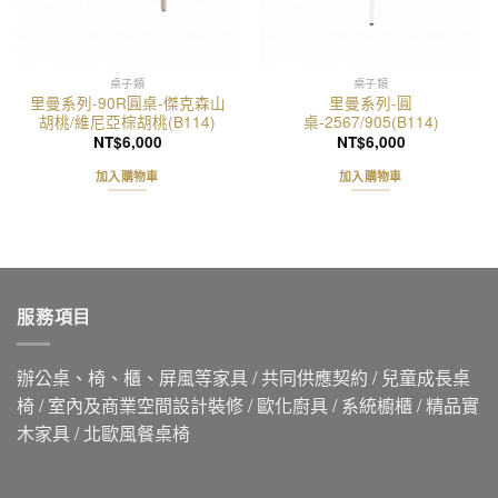
桌子類
桌子類
里曼系列-90R圓桌-傑克森山
里曼系列-圓
胡桃/維尼亞棕胡桃(B114)
桌-2567/905(B114)
NT$
6,000
NT$
6,000
加入購物車
加入購物車
服務項目
辦公桌、椅、櫃、屏風等家具 / 共同供應契約 / 兒童成長桌
椅 / 室內及商業空間設計裝修 / 歐化廚具 / 系統櫥櫃 / 精品實
木家具 / 北歐風餐桌椅