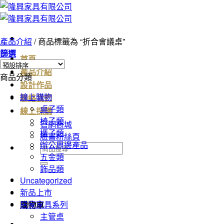
Skip
to
content
產品介紹
/
商品標籤為 “折合會議桌”
篩選
首頁
產品介紹
商品分類
設計作品
線上購物
聯絡我們
桌子類
線上採購
椅子類
官網商城
櫃子類
臉書粉絲頁
辦公周邊產品
搜
五金類
尋
飾品類
關
Uncategorized
鍵
新品上市
字:
居家家具系列
購物車
主管桌