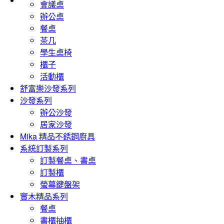
會議桌
辦公桌
餐桌
茶几
學生桌椅
櫃子
活動櫃
舒富樂沙發系列
沙發系列
辦公沙發
居家沙發
Mika 精品不銹鋼廚具
系統訂製系列
訂製餐桌、書桌
訂製櫃
螢幕鍵盤架
實木精品系列
餐桌
書櫃抽櫃