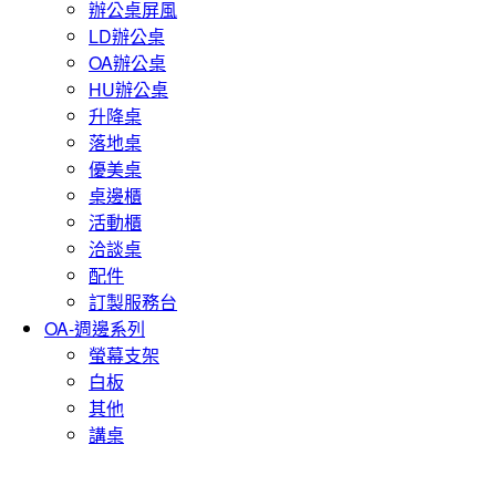
辦公桌屏風
LD辦公桌
OA辦公桌
HU辦公桌
升降桌
落地桌
優美桌
桌邊櫃
活動櫃
洽談桌
配件
訂製服務台
OA-週邊系列
螢幕支架
白板
其他
講桌