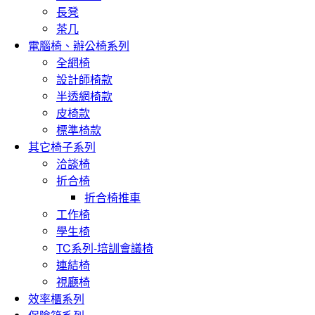
長凳
茶几
電腦椅、辦公椅系列
全網椅
設計師椅款
半透網椅款
皮椅款
標準椅款
其它椅子系列
洽談椅
折合椅
折合椅推車
工作椅
學生椅
TC系列-培訓會議椅
連結椅
視廳椅
效率櫃系列