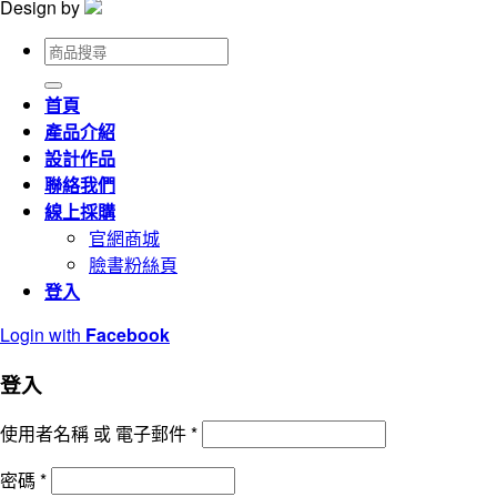
Design by
搜
尋
關
首頁
鍵
產品介紹
字:
設計作品
聯絡我們
線上採購
官網商城
臉書粉絲頁
登入
Login with
Facebook
登入
使用者名稱 或 電子郵件
*
密碼
*