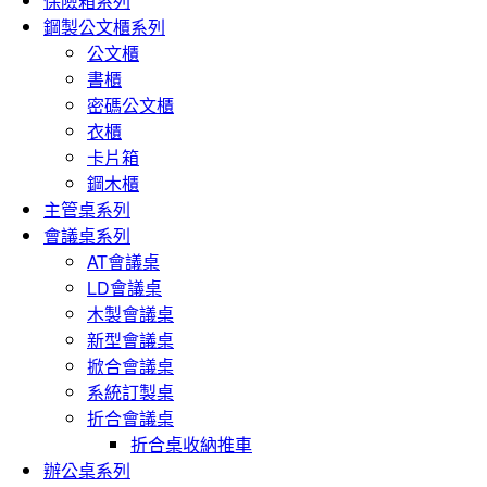
保險箱系列
鋼製公文櫃系列
公文櫃
書櫃
密碼公文櫃
衣櫃
卡片箱
鋼木櫃
主管桌系列
會議桌系列
AT會議桌
LD會議桌
木製會議桌
新型會議桌
掀合會議桌
系統訂製桌
折合會議桌
折合桌收納推車
辦公桌系列