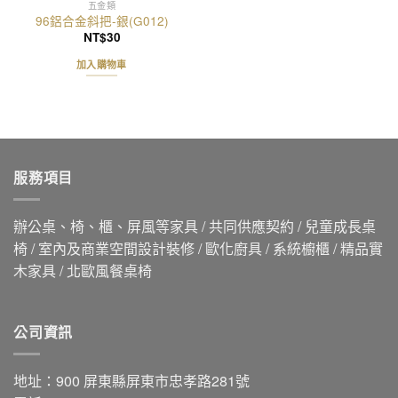
五金類
96鋁合金斜把-銀(G012)
NT$
30
加入購物車
服務項目
辦公桌、椅、櫃、屏風等家具 / 共同供應契約 / 兒童成長桌
椅 / 室內及商業空間設計裝修 / 歐化廚具 / 系統櫥櫃 / 精品實
木家具 / 北歐風餐桌椅
公司資訊
地址：900 屏東縣屏東市忠孝路281號