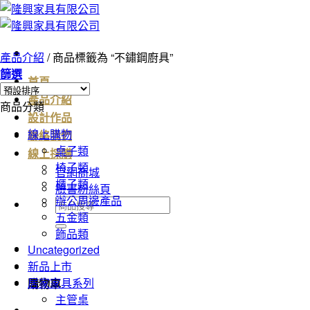
Skip
to
content
產品介紹
/
商品標籤為 “不鏽鋼廚具”
篩選
首頁
產品介紹
商品分類
設計作品
線上購物
聯絡我們
桌子類
線上採購
椅子類
官網商城
櫃子類
臉書粉絲頁
辦公周邊產品
搜
五金類
尋
飾品類
關
Uncategorized
鍵
新品上市
字:
居家家具系列
購物車
主管桌