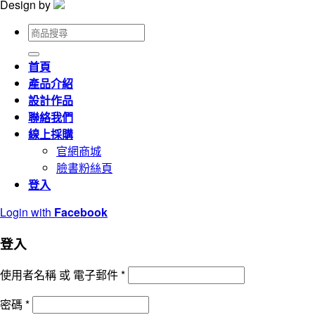
Design by
搜
尋
關
首頁
鍵
產品介紹
字:
設計作品
聯絡我們
線上採購
官網商城
臉書粉絲頁
登入
Login with
Facebook
登入
使用者名稱 或 電子郵件
*
密碼
*