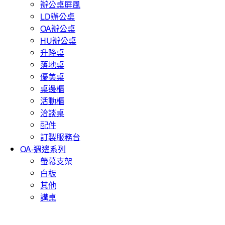
辦公桌屏風
LD辦公桌
OA辦公桌
HU辦公桌
升降桌
落地桌
優美桌
桌邊櫃
活動櫃
洽談桌
配件
訂製服務台
OA-週邊系列
螢幕支架
白板
其他
講桌