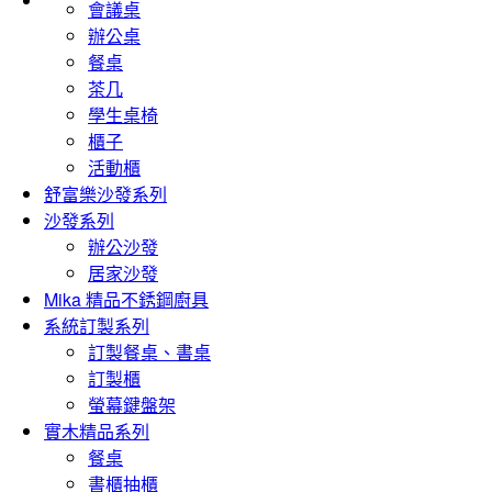
會議桌
辦公桌
餐桌
茶几
學生桌椅
櫃子
活動櫃
舒富樂沙發系列
沙發系列
辦公沙發
居家沙發
Mika 精品不銹鋼廚具
系統訂製系列
訂製餐桌、書桌
訂製櫃
螢幕鍵盤架
實木精品系列
餐桌
書櫃抽櫃