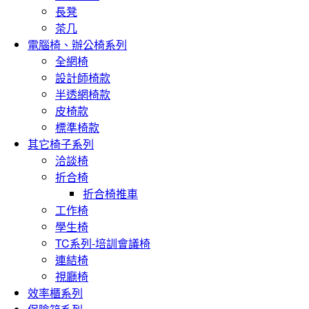
長凳
茶几
電腦椅、辦公椅系列
全網椅
設計師椅款
半透網椅款
皮椅款
標準椅款
其它椅子系列
洽談椅
折合椅
折合椅推車
工作椅
學生椅
TC系列-培訓會議椅
連結椅
視廳椅
效率櫃系列