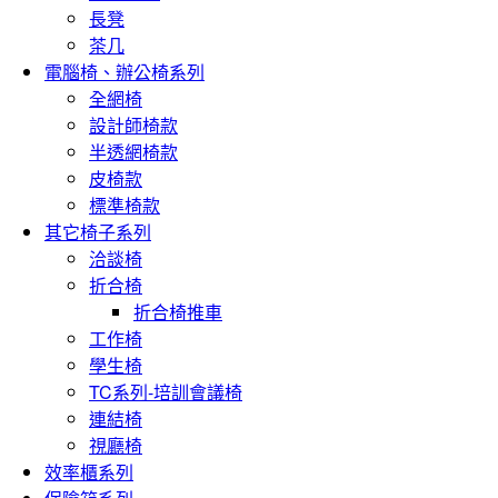
長凳
茶几
電腦椅、辦公椅系列
全網椅
設計師椅款
半透網椅款
皮椅款
標準椅款
其它椅子系列
洽談椅
折合椅
折合椅推車
工作椅
學生椅
TC系列-培訓會議椅
連結椅
視廳椅
效率櫃系列