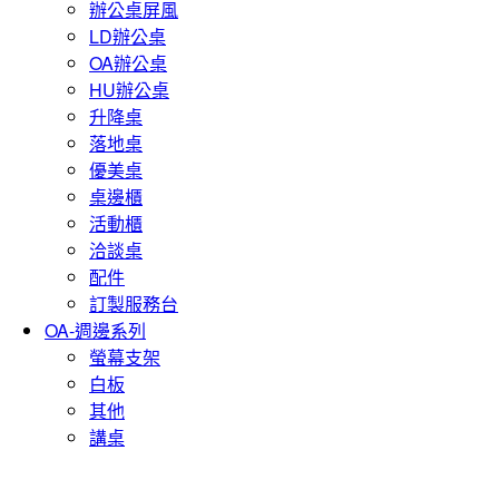
辦公桌屏風
LD辦公桌
OA辦公桌
HU辦公桌
升降桌
落地桌
優美桌
桌邊櫃
活動櫃
洽談桌
配件
訂製服務台
OA-週邊系列
螢幕支架
白板
其他
講桌