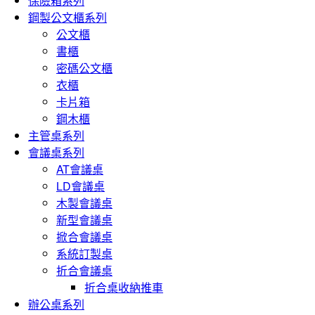
保險箱系列
鋼製公文櫃系列
公文櫃
書櫃
密碼公文櫃
衣櫃
卡片箱
鋼木櫃
主管桌系列
會議桌系列
AT會議桌
LD會議桌
木製會議桌
新型會議桌
掀合會議桌
系統訂製桌
折合會議桌
折合桌收納推車
辦公桌系列