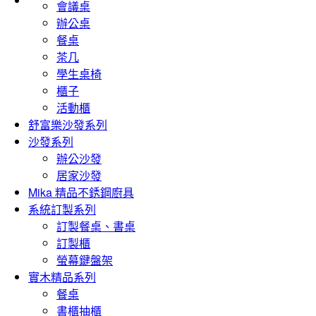
會議桌
辦公桌
餐桌
茶几
學生桌椅
櫃子
活動櫃
舒富樂沙發系列
沙發系列
辦公沙發
居家沙發
Mika 精品不銹鋼廚具
系統訂製系列
訂製餐桌、書桌
訂製櫃
螢幕鍵盤架
實木精品系列
餐桌
書櫃抽櫃