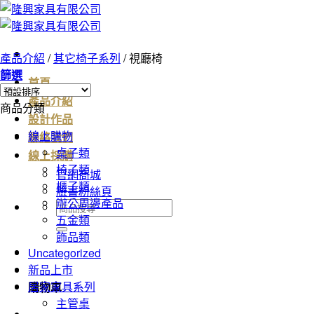
Skip
to
content
產品介紹
/
其它椅子系列
/
視廳椅
篩選
首頁
產品介紹
商品分類
設計作品
線上購物
聯絡我們
桌子類
線上採購
椅子類
官網商城
櫃子類
臉書粉絲頁
辦公周邊產品
搜
五金類
尋
飾品類
關
Uncategorized
鍵
新品上市
字:
居家家具系列
購物車
主管桌