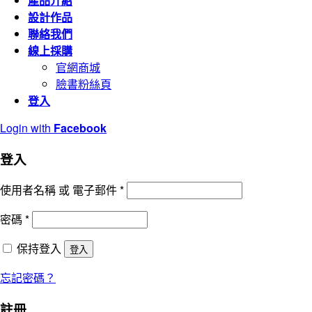
產品介紹
字:
設計作品
聯絡我們
線上採購
官網商城
臉書粉絲頁
登入
Login with
Facebook
登入
使用者名稱 或 電子郵件
*
密碼
*
保持登入
登入
忘記密碼？
註冊