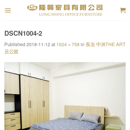
Skip
to
content
DSCN1004-2
Published
2018-11-12
at
1024 × 758
in
長治 中洲THE ART
呂公館