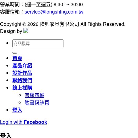
營業時間：(週一至週五) 8:30 ～ 20:00
客服信箱：
service@longshing.com.tw
Copyright © 2026 隆興家具有限公司 All Rights Reserved.
Design by
搜
尋
關
首頁
鍵
產品介紹
字:
設計作品
聯絡我們
線上採購
官網商城
臉書粉絲頁
登入
Login with
Facebook
登入