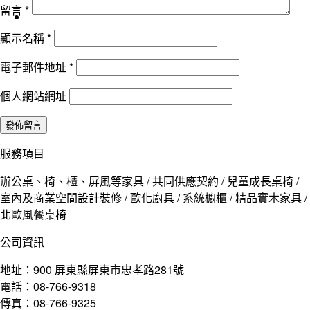
留言
*
顯示名稱
*
電子郵件地址
*
個人網站網址
服務項目
辦公桌、椅、櫃、屏風等家具 / 共同供應契約 / 兒童成長桌椅 /
室內及商業空間設計裝修 / 歐化廚具 / 系統櫥櫃 / 精品實木家具 /
北歐風餐桌椅
公司資訊
地址：900 屏東縣屏東市忠孝路281號
電話：08-766-9318
傳真：08-766-9325