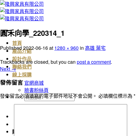
Skip
to
content
圓禾向學_220314_1
首頁
Published
2022-06-16
at
1280 × 960
in
高雄 葉宅
產品介紹
設計作品
Trackbacks are closed, but you can
post a comment
.
聯絡我們
Next
→
線上採購
發佈留言
官網商城
臉書粉絲頁
發佈留言必須填寫的電子郵件地址不會公開。
必填欄位標示為
*
搜
尋
關
鍵
字:
購物車