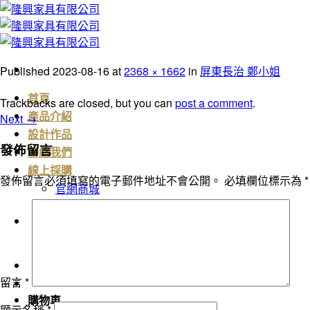
Skip
to
content
Published
2023-08-16
at
2368 × 1662
in
屏東長治 鄭小姐
首頁
Trackbacks are closed, but you can
post a comment
.
Next
→
產品介紹
設計作品
發佈留言
聯絡我們
線上採購
發佈留言必須填寫的電子郵件地址不會公開。
必填欄位標示為
*
官網商城
臉書粉絲頁
搜
尋
關
鍵
留言
*
字:
購物車
顯示名稱
*