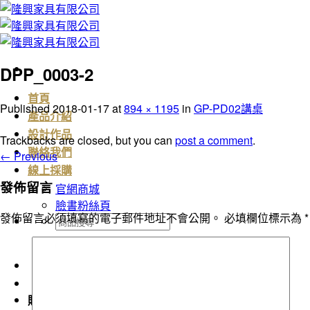
Skip
to
content
DPP_0003-2
首頁
Published
2018-01-17
at
894 × 1195
in
GP-PD02講桌
產品介紹
設計作品
Trackbacks are closed, but you can
post a comment
.
聯絡我們
←
Previous
線上採購
發佈留言
官網商城
臉書粉絲頁
發佈留言必須填寫的電子郵件地址不會公開。
必填欄位標示為
*
搜
尋
關
鍵
字:
購物車