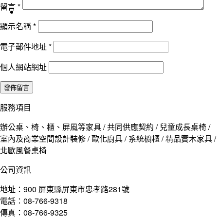
留言
*
顯示名稱
*
電子郵件地址
*
個人網站網址
服務項目
辦公桌、椅、櫃、屏風等家具 / 共同供應契約 / 兒童成長桌椅 /
室內及商業空間設計裝修 / 歐化廚具 / 系統櫥櫃 / 精品實木家具 /
北歐風餐桌椅
公司資訊
地址：900 屏東縣屏東市忠孝路281號
電話：08-766-9318
傳真：08-766-9325